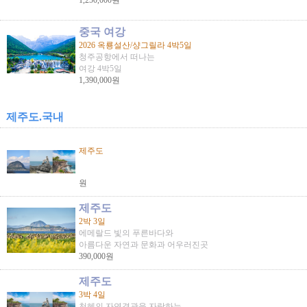
1,250,000원
중국 여강
2026 옥룡설산/샹그릴라 4박5일
청주공항에서 떠나는
여강 4박5일
1,390,000원
제주도.국내
제주도
원
제주도
2박 3일
에메랄드 빛의 푸른바다와
아름다운 자연과 문화과 어우러진곳
390,000원
제주도
3박 4일
천혜의 자연경관을 자랑하는