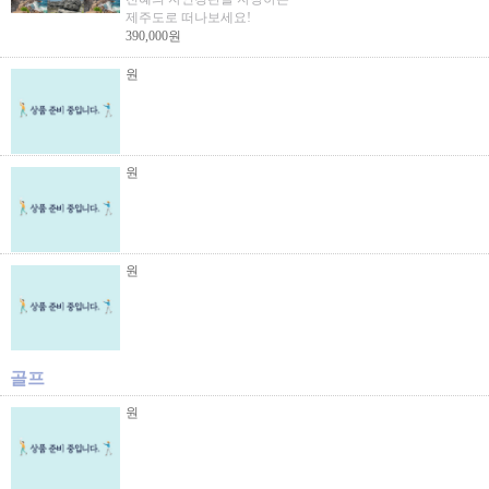
제주도로 떠나보세요!
390,000원
원
원
원
골프
원