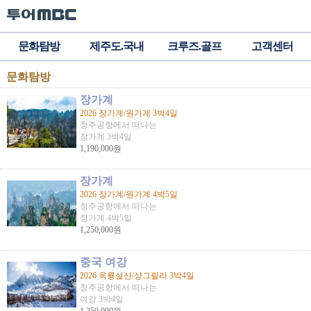
문화탐방
제주도.국내
크루즈.골프
고객센터
문화탐방
장가계
2026 장가계/원가계 3박4일
청주공항에서 떠나는
장가계 3박4일
1,190,000원
장가계
2026 장가계/원가계 4박5일
청주공항에서 떠나는
장가계 4박5일
1,250,000원
중국 여강
2026 옥룡설산/샹그릴라 3박4일
청주공항에서 떠나는
여강 3박4일