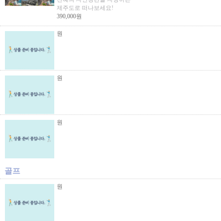
제주도로 떠나보세요!
390,000원
원
원
원
골프
원