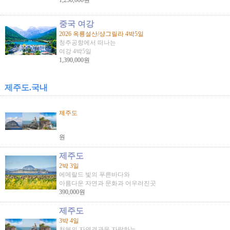
1,250,000원
중국 여강
2026 옥룡설산/샹그릴라 4박5일
청주공항에서 떠나는
여강 4박5일
1,390,000원
제주도.국내
제주도
원
제주도
2박 3일
에메랄드 빛의 푸른바다와
아름다운 자연과 문화과 어우러진곳
390,000원
제주도
3박 4일
천혜의 자연경관을 자랑하는