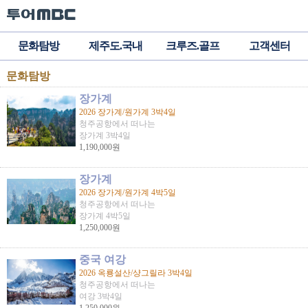
문화탐방
제주도.국내
크루즈.골프
고객센터
문화탐방
장가계
2026 장가계/원가계 3박4일
청주공항에서 떠나는
장가계 3박4일
1,190,000원
장가계
2026 장가계/원가계 4박5일
청주공항에서 떠나는
장가계 4박5일
1,250,000원
중국 여강
2026 옥룡설산/샹그릴라 3박4일
청주공항에서 떠나는
여강 3박4일