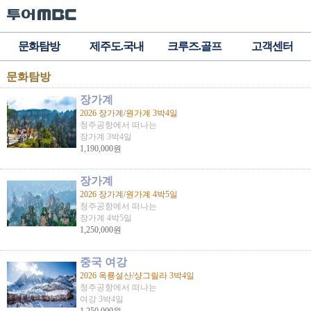
문화탐방
제주도.국내
크루즈.골프
고객센터
문화탐방
장가계
2026 장가계/원가계 3박4일
청주공항에서 떠나는
장가계 3박4일
1,190,000원
장가계
2026 장가계/원가계 4박5일
청주공항에서 떠나는
장가계 4박5일
1,250,000원
중국 여강
2026 옥룡설산/샹그릴라 3박4일
청주공항에서 떠나는
여강 3박4일