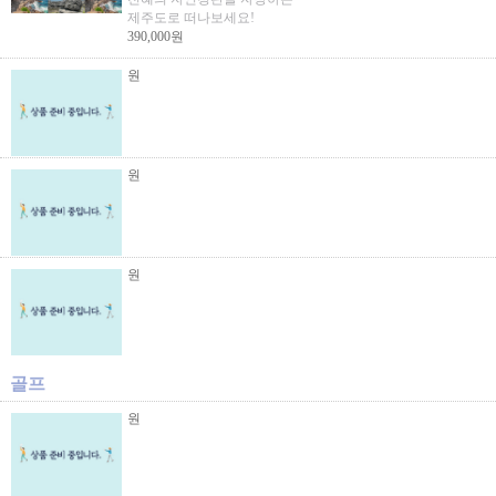
제주도로 떠나보세요!
390,000원
원
원
원
골프
원