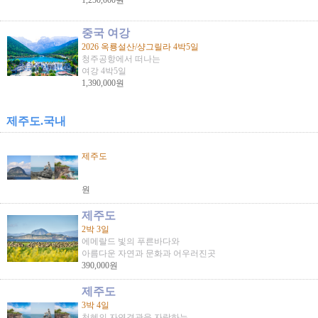
1,250,000원
중국 여강
2026 옥룡설산/샹그릴라 4박5일
청주공항에서 떠나는
여강 4박5일
1,390,000원
제주도.국내
제주도
원
제주도
2박 3일
에메랄드 빛의 푸른바다와
아름다운 자연과 문화과 어우러진곳
390,000원
제주도
3박 4일
천혜의 자연경관을 자랑하는