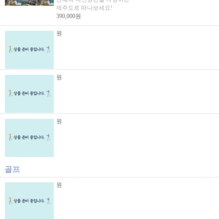
제주도로 떠나보세요!
390,000원
원
원
원
골프
원