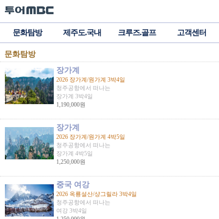
문화탐방
제주도.국내
크루즈.골프
고객센터
문화탐방
장가계
2026 장가계/원가계 3박4일
청주공항에서 떠나는
장가계 3박4일
1,190,000원
장가계
2026 장가계/원가계 4박5일
청주공항에서 떠나는
장가계 4박5일
1,250,000원
중국 여강
2026 옥룡설산/샹그릴라 3박4일
청주공항에서 떠나는
여강 3박4일