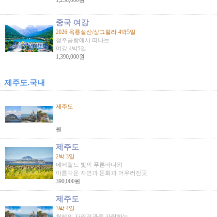
1,250,000원
중국 여강
2026 옥룡설산/샹그릴라 4박5일
청주공항에서 떠나는
여강 4박5일
1,390,000원
제주도.국내
제주도
원
제주도
2박 3일
에메랄드 빛의 푸른바다와
아름다운 자연과 문화과 어우러진곳
390,000원
제주도
3박 4일
천혜의 자연경관을 자랑하는