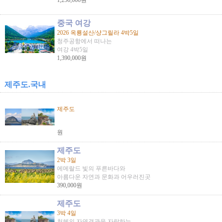
1,250,000원
중국 여강
2026 옥룡설산/샹그릴라 4박5일
청주공항에서 떠나는
여강 4박5일
1,390,000원
제주도.국내
제주도
원
제주도
2박 3일
에메랄드 빛의 푸른바다와
아름다운 자연과 문화과 어우러진곳
390,000원
제주도
3박 4일
천혜의 자연경관을 자랑하는