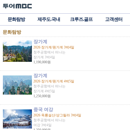
문화탐방
제주도.국내
크루즈.골프
고객센터
문화탐방
장가계
2026 장가계/원가계 3박4일
청주공항에서 떠나는
장가계 3박4일
1,190,000원
장가계
2026 장가계/원가계 4박5일
청주공항에서 떠나는
장가계 4박5일
1,250,000원
중국 여강
2026 옥룡설산/샹그릴라 3박4일
청주공항에서 떠나는
여강 3박4일