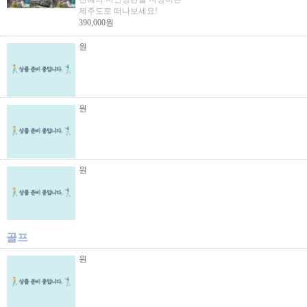
제주도로 떠나보세요!
390,000원
원
원
원
골프
원