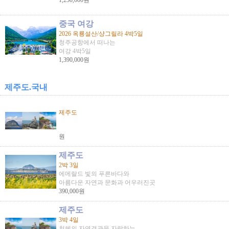
1,250,000원
중국 여강
2026 옥룡설산/샹그릴라 4박5일
청주공항에서 떠나는
여강 4박5일
1,390,000원
제주도.국내
제주도
원
제주도
2박 3일
에메랄드 빛의 푸른바다와
아름다운 자연과 문화과 어우러진곳
390,000원
제주도
3박 4일
천혜의 자연경관을 자랑하는