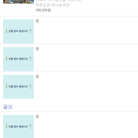
제주도로 떠나보세요!
390,000원
원
원
원
골프
원