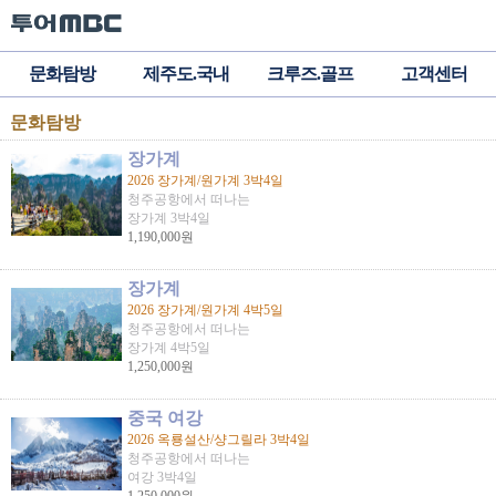
문화탐방
제주도.국내
크루즈.골프
고객센터
문화탐방
장가계
2026 장가계/원가계 3박4일
청주공항에서 떠나는
장가계 3박4일
1,190,000원
장가계
2026 장가계/원가계 4박5일
청주공항에서 떠나는
장가계 4박5일
1,250,000원
중국 여강
2026 옥룡설산/샹그릴라 3박4일
청주공항에서 떠나는
여강 3박4일