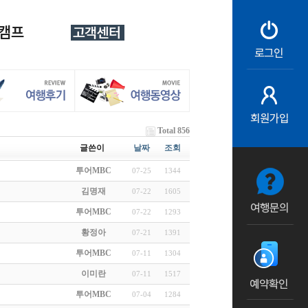
Total 856
글쓴이
날짜
조회
투어MBC
07-25
1344
김명재
07-22
1605
투어MBC
07-22
1293
황정아
07-21
1391
투어MBC
07-11
1304
이미란
07-11
1517
투어MBC
07-04
1284