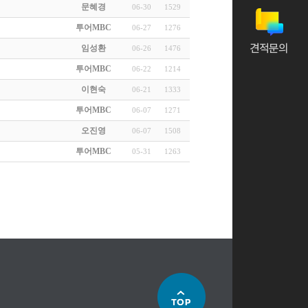
문혜경
06-30
1529
투어MBC
06-27
1276
임성환
06-26
1476
투어MBC
06-22
1214
이현숙
06-21
1333
투어MBC
06-07
1271
오진영
06-07
1508
투어MBC
05-31
1263