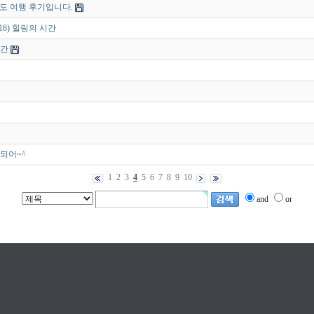
 독도 여행 후기입니다.
.18) 힐링의 시간
시간
되어~^
1
2
3
4
5
6
7
8
9
10
and
or