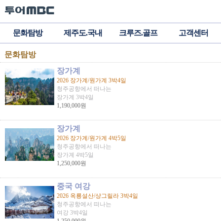
문화탐방
제주도.국내
크루즈.골프
고객센터
문화탐방
장가계
2026 장가계/원가계 3박4일
청주공항에서 떠나는
장가계 3박4일
1,190,000원
장가계
2026 장가계/원가계 4박5일
청주공항에서 떠나는
장가계 4박5일
1,250,000원
중국 여강
2026 옥룡설산/샹그릴라 3박4일
청주공항에서 떠나는
여강 3박4일