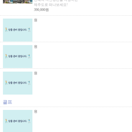
제주도로 떠나보세요!
390,000원
원
원
원
골프
원