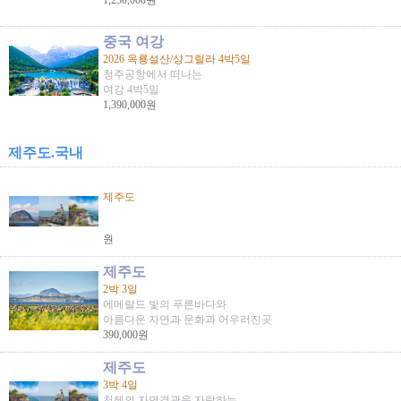
1,250,000원
중국 여강
2026 옥룡설산/샹그릴라 4박5일
청주공항에서 떠나는
여강 4박5일
1,390,000원
제주도.국내
제주도
원
제주도
2박 3일
에메랄드 빛의 푸른바다와
아름다운 자연과 문화과 어우러진곳
390,000원
제주도
3박 4일
천혜의 자연경관을 자랑하는