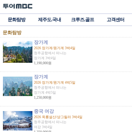
문화탐방
제주도.국내
크루즈.골프
고객센터
문화탐방
장가계
2026 장가계/원가계 3박4일
청주공항에서 떠나는
장가계 3박4일
1,190,000원
장가계
2026 장가계/원가계 4박5일
청주공항에서 떠나는
장가계 4박5일
1,250,000원
중국 여강
2026 옥룡설산/샹그릴라 3박4일
청주공항에서 떠나는
여강 3박4일