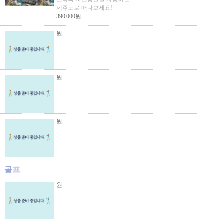
제주도로 떠나보세요!
390,000원
원
원
원
골프
원