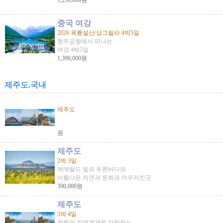
1,250,000원
중국 여강
2026 옥룡설산/샹그릴라 4박5일
청주공항에서 떠나는
여강 4박5일
1,390,000원
제주도.국내
제주도
원
제주도
2박 3일
에메랄드 빛의 푸른바다와
아름다운 자연과 문화과 어우러진곳
390,000원
제주도
3박 4일
천혜의 자연경관을 자랑하는