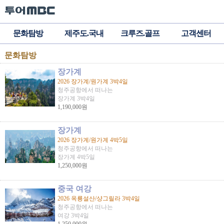
문화탐방
제주도.국내
크루즈.골프
고객센터
문화탐방
장가계
2026 장가계/원가계 3박4일
청주공항에서 떠나는
장가계 3박4일
1,190,000원
장가계
2026 장가계/원가계 4박5일
청주공항에서 떠나는
장가계 4박5일
1,250,000원
중국 여강
2026 옥룡설산/샹그릴라 3박4일
청주공항에서 떠나는
여강 3박4일