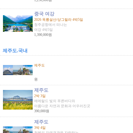
1,250,000원
중국 여강
2026 옥룡설산/샹그릴라 4박5일
청주공항에서 떠나는
여강 4박5일
1,390,000원
제주도.국내
제주도
원
제주도
2박 3일
에메랄드 빛의 푸른바다와
아름다운 자연과 문화과 어우러진곳
390,000원
제주도
3박 4일
천혜의 자연경관을 자랑하는