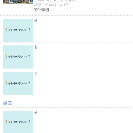
제주도로 떠나보세요!
390,000원
원
원
원
골프
원