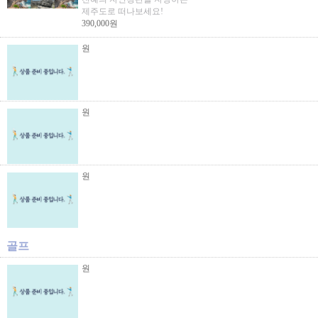
제주도로 떠나보세요!
390,000원
원
원
원
골프
원