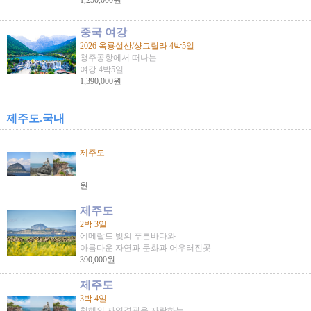
1,250,000원
중국 여강
2026 옥룡설산/샹그릴라 4박5일
청주공항에서 떠나는
여강 4박5일
1,390,000원
제주도.국내
제주도
원
제주도
2박 3일
에메랄드 빛의 푸른바다와
아름다운 자연과 문화과 어우러진곳
390,000원
제주도
3박 4일
천혜의 자연경관을 자랑하는