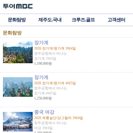
문화탐방
제주도.국내
크루즈.골프
고객센터
문화탐방
장가계
2026 장가계/원가계 3박4일
청주공항에서 떠나는
장가계 3박4일
1,190,000원
장가계
2026 장가계/원가계 4박5일
청주공항에서 떠나는
장가계 4박5일
1,250,000원
중국 여강
2026 옥룡설산/샹그릴라 3박4일
청주공항에서 떠나는
여강 3박4일