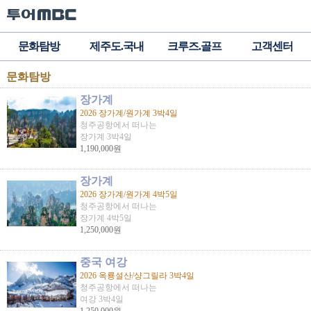
문화탐방
제주도.국내
크루즈.골프
고객센터
문화탐방
장가계
2026 장가계/원가계 3박4일
청주공항에서 떠나는
장가계 3박4일
1,190,000원
장가계
2026 장가계/원가계 4박5일
청주공항에서 떠나는
장가계 4박5일
1,250,000원
중국 여강
2026 옥룡설산/샹그릴라 3박4일
청주공항에서 떠나는
여강 3박4일