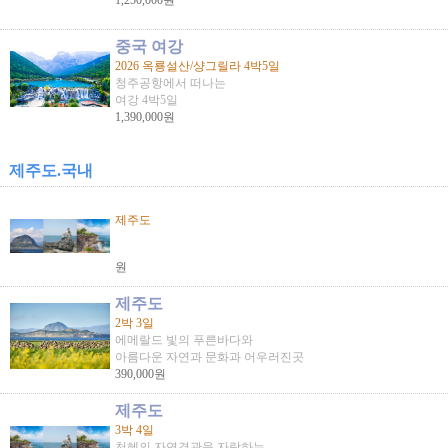
1,250,000원
중국 여강
2026 옥룡설산/샹그릴라 4박5일
청주공항에서 떠나는
여강 4박5일
1,390,000원
제주도.국내
제주도
원
제주도
2박 3일
에메랄드 빛의 푸른바다와
아름다운 자연과 문화과 어우러진곳
390,000원
제주도
3박 4일
천혜의 자연경관을 자랑하는