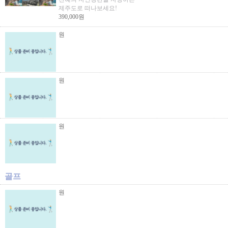
제주도로 떠나보세요!
390,000원
원
원
원
골프
원