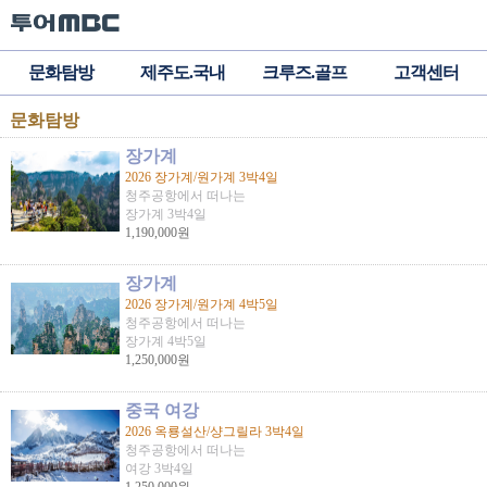
문화탐방
제주도.국내
크루즈.골프
고객센터
문화탐방
장가계
2026 장가계/원가계 3박4일
청주공항에서 떠나는
장가계 3박4일
1,190,000원
장가계
2026 장가계/원가계 4박5일
청주공항에서 떠나는
장가계 4박5일
1,250,000원
중국 여강
2026 옥룡설산/샹그릴라 3박4일
청주공항에서 떠나는
여강 3박4일