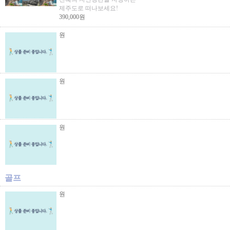
제주도로 떠나보세요!
390,000원
원
원
원
골프
원