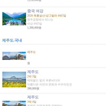
1,250,000원
중국 여강
2026 옥룡설산/샹그릴라 4박5일
청주공항에서 떠나는
여강 4박5일
1,390,000원
제주도.국내
제주도
원
제주도
2박 3일
에메랄드 빛의 푸른바다와
아름다운 자연과 문화과 어우러진곳
390,000원
제주도
3박 4일
천혜의 자연경관을 자랑하는