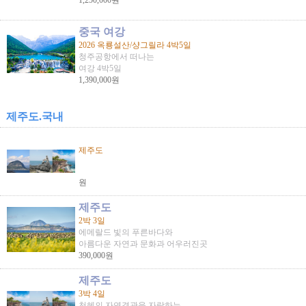
1,250,000원
중국 여강
2026 옥룡설산/샹그릴라 4박5일
청주공항에서 떠나는
여강 4박5일
1,390,000원
제주도.국내
제주도
원
제주도
2박 3일
에메랄드 빛의 푸른바다와
아름다운 자연과 문화과 어우러진곳
390,000원
제주도
3박 4일
천혜의 자연경관을 자랑하는