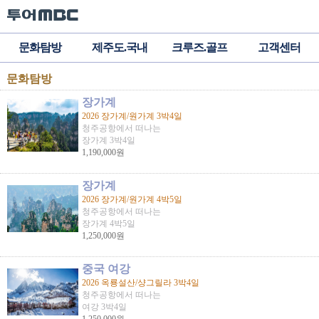
문화탐방
제주도.국내
크루즈.골프
고객센터
문화탐방
장가계
2026 장가계/원가계 3박4일
청주공항에서 떠나는
장가계 3박4일
1,190,000원
장가계
2026 장가계/원가계 4박5일
청주공항에서 떠나는
장가계 4박5일
1,250,000원
중국 여강
2026 옥룡설산/샹그릴라 3박4일
청주공항에서 떠나는
여강 3박4일