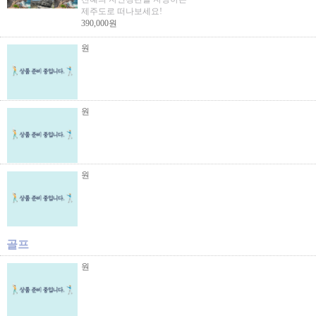
제주도로 떠나보세요!
390,000원
원
원
원
골프
원